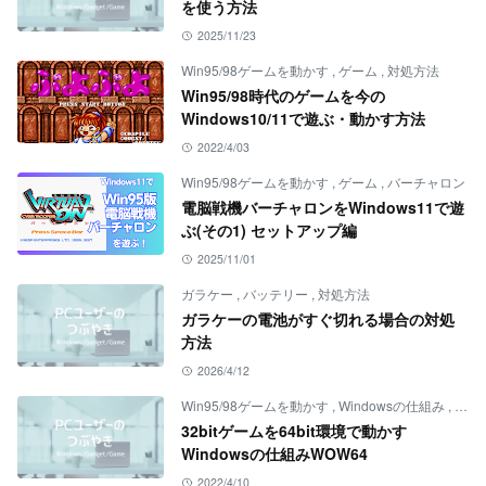
を使う方法
2025/11/23
Win95/98ゲームを動かす
,
ゲーム
,
対処方法
Win95/98時代のゲームを今の
Windows10/11で遊ぶ・動かす方法
2022/4/03
Win95/98ゲームを動かす
,
ゲーム
,
バーチャロン
電脳戦機バーチャロンをWindows11で遊
ぶ(その1) セットアップ編
2025/11/01
ガラケー
,
バッテリー
,
対処方法
ガラケーの電池がすぐ切れる場合の対処
方法
2026/4/12
Win95/98ゲームを動かす
,
Windowsの仕組み
,
ゲー
32bitゲームを64bit環境で動かす
Windowsの仕組みWOW64
2022/4/10