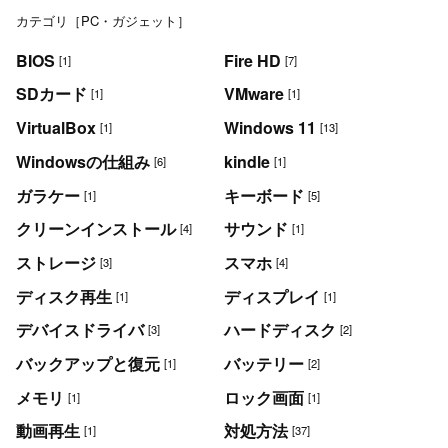
カテゴリ［PC・ガジェット］
BIOS
Fire HD
[1]
[7]
SDカード
VMware
[1]
[1]
VirtualBox
Windows 11
[1]
[13]
Windowsの仕組み
kindle
[6]
[1]
ガラケー
キーボード
[1]
[5]
クリーンインストール
サウンド
[4]
[1]
ストレージ
スマホ
[3]
[4]
ディスク再生
ディスプレイ
[1]
[1]
デバイスドライバ
ハードディスク
[3]
[2]
バックアップと復元
バッテリー
[1]
[2]
メモリ
ロック画面
[1]
[1]
動画再生
対処方法
[1]
[37]