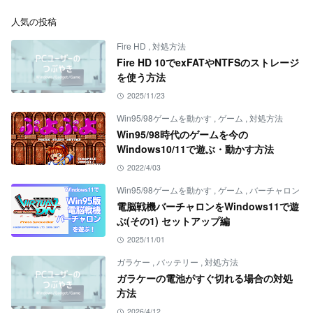
人気の投稿
Fire HD
,
対処方法
Fire HD 10でexFATやNTFSのストレージ
を使う方法
2025/11/23
Win95/98ゲームを動かす
,
ゲーム
,
対処方法
Win95/98時代のゲームを今の
Windows10/11で遊ぶ・動かす方法
2022/4/03
Win95/98ゲームを動かす
,
ゲーム
,
バーチャロン
電脳戦機バーチャロンをWindows11で遊
ぶ(その1) セットアップ編
2025/11/01
ガラケー
,
バッテリー
,
対処方法
ガラケーの電池がすぐ切れる場合の対処
方法
2026/4/12