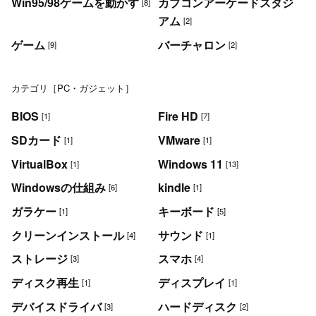
Win95/98ゲームを動かす
カプコンアーケードスタジ
[8]
アム
[2]
ゲーム
バーチャロン
[9]
[2]
カテゴリ［PC・ガジェット］
BIOS
Fire HD
[1]
[7]
SDカード
VMware
[1]
[1]
VirtualBox
Windows 11
[1]
[13]
Windowsの仕組み
kindle
[6]
[1]
ガラケー
キーボード
[1]
[5]
クリーンインストール
サウンド
[4]
[1]
ストレージ
スマホ
[3]
[4]
ディスク再生
ディスプレイ
[1]
[1]
デバイスドライバ
ハードディスク
[3]
[2]