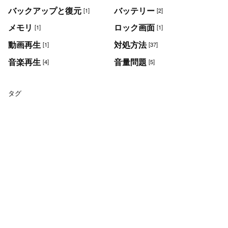
バックアップと復元
バッテリー
[1]
[2]
メモリ
ロック画面
[1]
[1]
動画再生
対処方法
[1]
[37]
音楽再生
音量問題
[4]
[5]
タグ
最近の投稿
Androidスマホの動作が重いときの対処
2026/8/2