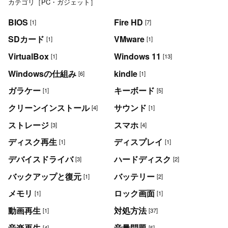
カテゴリ［PC・ガジェット］
BIOS
Fire HD
[1]
[7]
SDカード
VMware
[1]
[1]
VirtualBox
Windows 11
[1]
[13]
Windowsの仕組み
kindle
[6]
[1]
ガラケー
キーボード
[1]
[5]
クリーンインストール
サウンド
[4]
[1]
ストレージ
スマホ
[3]
[4]
ディスク再生
ディスプレイ
[1]
[1]
デバイスドライバ
ハードディスク
[3]
[2]
バックアップと復元
バッテリー
[1]
[2]
メモリ
ロック画面
[1]
[1]
動画再生
対処方法
[1]
[37]
音楽再生
音量問題
[4]
[5]