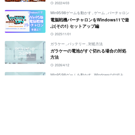
2022/4/03
Win95/98ゲームを動かす
,
ゲーム
,
バーチャロン
電脳戦機バーチャロンをWindows11で遊
ぶ(その1) セットアップ編
2025/11/01
ガラケー
,
バッテリー
,
対処方法
ガラケーの電池がすぐ切れる場合の対処
方法
2026/4/12
Win95/98ゲームを動かす
,
Windowsの仕組み
,
ゲー
32bitゲームを64bit環境で動かす
Windowsの仕組みWOW64
2022/4/10
ABOUT
WindowsやT100HAのこと、ガジェット、ゲームについて
書いています。